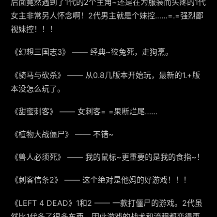
后面竟然遇到了1代的2个主角~还是在为服装而头疼的1代
女主非常另人怀念啊！2代男主就是个妹控……=.=强烈鄙
视妹控！！！
《幻想三国志3》 —— 经典~狡兔死，走狗烹。
《骑马与砍杀》 —— 从0.8几版本开始玩，最新的1.+版
本没怎么玩了。
《甜蜜刺客》 —— 女刺客= =果断烂尾……
《植物大战僵尸》 —— 不错~
《兽人必须死》 —— 我的鼠标~更重要的是我的食指~！
《刺客信条2》 —— 这个绝对是他妈的好游戏！！！
《LEFT 4 DEAD》1和2 —— 一款打僵尸的游戏。2代虽
然比1代多了很多东西，因此游戏的战术和流程都变得更