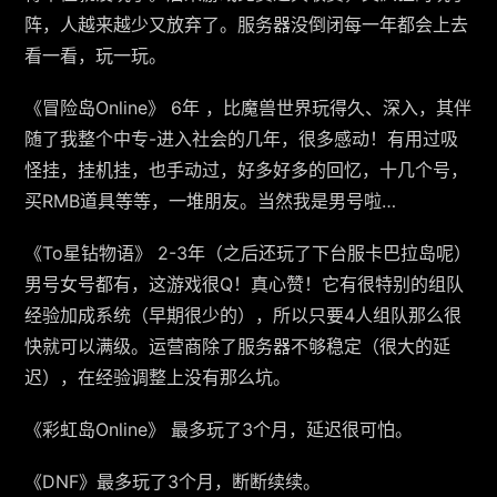
阵，人越来越少又放弃了。服务器没倒闭每一年都会上去
看一看，玩一玩。
《冒险岛Online》 6年 ，比魔兽世界玩得久、深入，其伴
随了我整个中专-进入社会的几年，很多感动！有用过吸
怪挂，挂机挂，也手动过，好多好多的回忆，十几个号，
买RMB道具等等，一堆朋友。当然我是男号啦…
《To星钻物语》 2-3年（之后还玩了下台服卡巴拉岛呢）
男号女号都有，这游戏很Q！真心赞！它有很特别的组队
经验加成系统（早期很少的），所以只要4人组队那么很
快就可以满级。运营商除了服务器不够稳定（很大的延
迟），在经验调整上没有那么坑。
《彩虹岛Online》 最多玩了3个月，延迟很可怕。
《DNF》最多玩了3个月，断断续续。