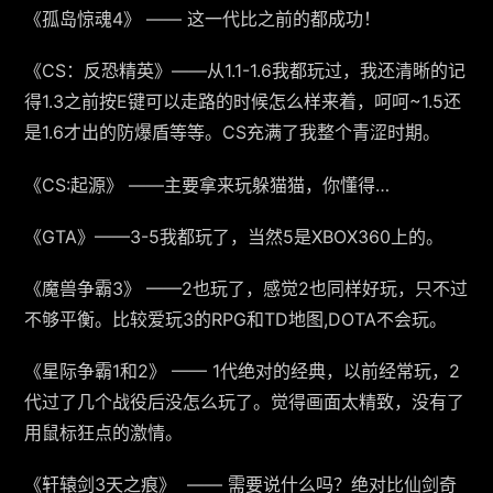
《孤岛惊魂4》 —— 这一代比之前的都成功！
《CS：反恐精英》——从1.1-1.6我都玩过，我还清晰的记
得1.3之前按E键可以走路的时候怎么样来着，呵呵~1.5还
是1.6才出的防爆盾等等。CS充满了我整个青涩时期。
《CS:起源》 ——主要拿来玩躲猫猫，你懂得…
《GTA》——3-5我都玩了，当然5是XBOX360上的。
《魔兽争霸3》 ——2也玩了，感觉2也同样好玩，只不过
不够平衡。比较爱玩3的RPG和TD地图,DOTA不会玩。
《星际争霸1和2》 —— 1代绝对的经典，以前经常玩，2
代过了几个战役后没怎么玩了。觉得画面太精致，没有了
用鼠标狂点的激情。
《轩辕剑3天之痕》 —— 需要说什么吗？绝对比仙剑奇