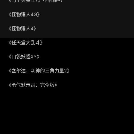
《马里奥赛车7》不解释~！
《怪物猎人4G》
《怪物猎人4》
《任天堂大乱斗》
《口袋妖怪XY》
《塞尔达，众神的三角力量2》
《勇气默示录：完全版》