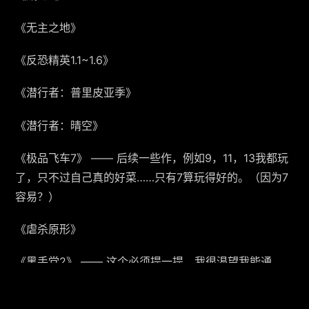
《无主之地》
《反恐精英1.1~1.6》
《潜行者：普里皮亚季》
《潜行者：晴空》
《极品飞车7》 —— 后续一些作，例如9，11，13我都玩
了，只不过自己真的好菜……只有7算玩得好的。（因为7
容易？）
《虐杀原形》
《黑手党2》 —— 这个必须提一提，我很渴望我能通
它……可是它老弹出！！！是个很好的游戏，绝对值得一
玩！画面也不错。