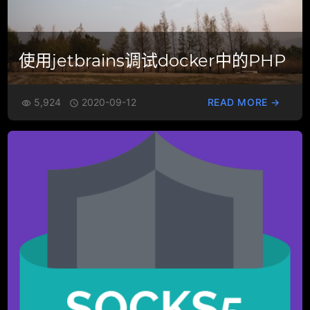
使用jetbrains调试docker中的PHP
5,924
2020-09-12
READ MORE →

