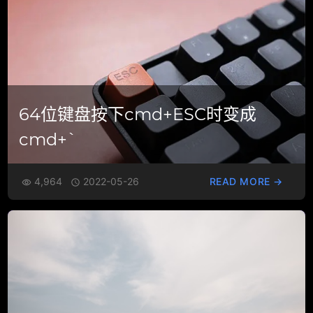
64位键盘按下cmd+ESC时变成
cmd+`
4,964
2022-05-26
READ MORE →

