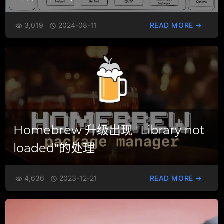
3,019
2024-08-11
READ MORE →


Homebrew 升级出现 "Library not
loaded"的处理
4,636
2023-12-21
READ MORE →

