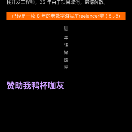
栈开发工程师，25 年由于项目取消，遗憾解散。
已经是一枚 8 年的老数字游民/Freelancer啦 ( ō⌄ō)
年
轻
嫩
照
🤣
赞助我鸭杯咖灰
请我
喝杯
咖灰