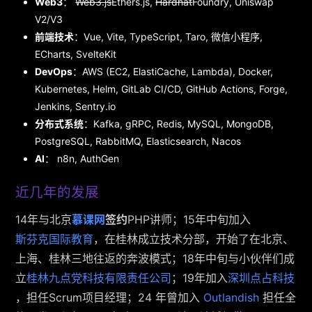
Web3
：
Web3.js
Ethers.js,
Hardhat
Foundry, Uniswap
V2/V3
前端技术
：Vue, Vite, TypeScript, Taro, 微信小程序,
ECharts, SvelteKit
DevOps
：AWS (EC2, ElastiCache, Lambda), Docker,
Kubernetes, Helm, GitLab CI/CD, GitHub Actions, Forge,
Jenkins, Sentry.io
分布式系统
：Kafka, gRPC, Redis, MySQL, MongoDB,
PostgreSQL, RabbitMQ, Elasticsearch, Nacos
AI
： n8n, AuthGen
近几年的发展
14年与北京
慕课网
签约
PHP讲师；15年中旬加入
斯芬克国际教育
，在桂林成立技术分部，开始了在北京、
上海、桂林三地往返的奔波模式；18年中旬与小伙伴们成
立
桂林九点党科技有限责任公司
；19年加入
深圳点占科技
，担任Scrum项目经理；24 年曾加入
Outlandish
担任全