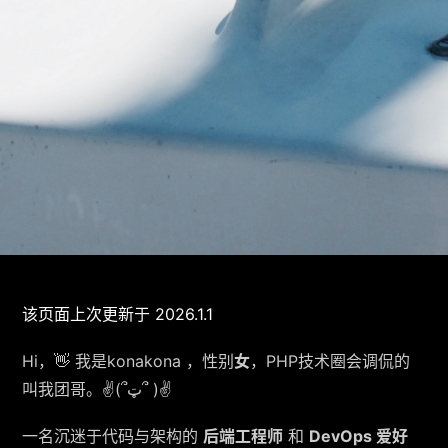
该页面上次更新于 2026.1.1
Hi，👋 我是konakona ，性别
女
，PHP技术圈会调侃的
叫我团哥。✌(՞ټ՞ )✌
一名沉迷于代码与架构的
后端工程师
和
DevOps 爱好