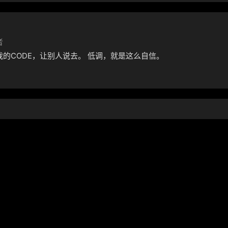
者
我的CODE，让别人说去。 低调，就是这么自信。