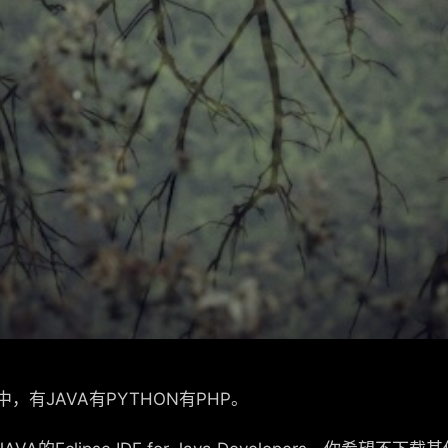
有JAVA有PYTHON有PHP。