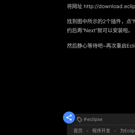
将网址 http://download.ecl
找到图中所示的2个插件，点”Next”，再
约后再“Next”就可以安装啦。
然后静心等待吧~再次重启Ecl

#
eclipse

首页
•
程序开发
•
为Ecl