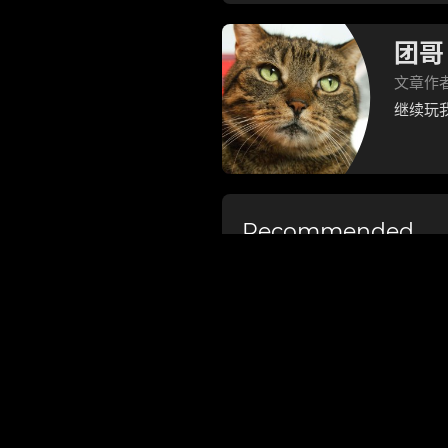
团哥
文章作
继续玩
Recommended

fedora 安装eclipse 
以及 PDT 下载安装