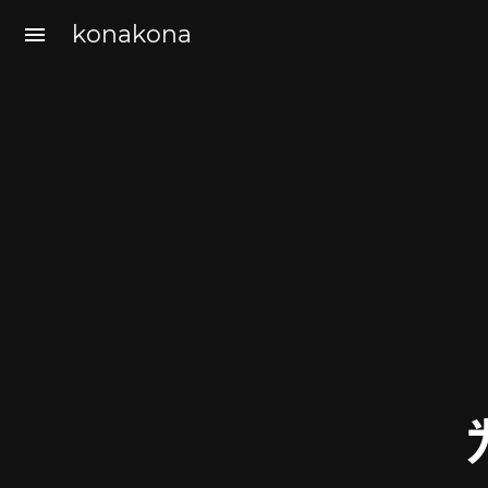
konakona
menu