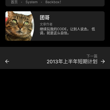
首页
•
System
•
Backbox！
团哥
文章作者
继续玩我的CODE，让别人说去。 低
调，就是这么自信。
下一篇
arrow_back
arrow_forward
2013年上半年短期计划
konakona
关于konakona
/
订阅RSS
/
AMA咨询
© 2010-2023 Crazyphper.com
万里伤心严谴日，百年垂死中兴时。