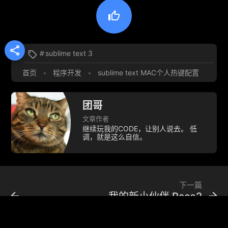


#
sublime text 3

首页
•
程序开发
•
sublime text MAC个人热键配置
团哥
文章作者
继续玩我的CODE，让别人说去。 低
调，就是这么自信。
下一篇
arrow_back
arrow_forward
我的新小伙伴 Race2