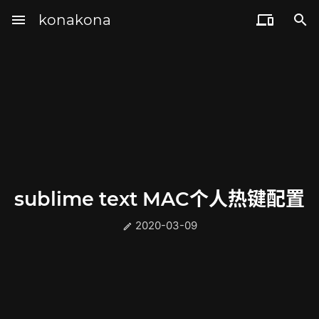
menu
konakona


sublime text MAC个人热键配置
2020-03-09
