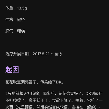
体重：13.5g
性格：傲娇
脾气：糟糕
治疗开展日期：2017.8.21 ~ 至今
起因
花花吹空调感冒了，传染给了DK。
2只猫就整天打喷嚏，隔离后，花花感冒好了，DK到最后
不打喷嚏了，鼻子却干了，食欲下降了。接着，它拉了一
次西（先是硬便，然后突然变成软便，连接在一起的）。