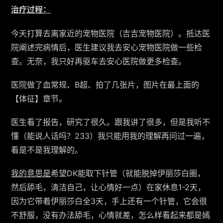
治疗过程：
今天打算去离家近的宠物医院（吉吉宠物医院）。抵达医
院阐述完病情后，医生建议我去安心宠物医院做一些检
查。无奈，我只好再驱车去安心医院做更多检查。
医院做了血常规、B超、拍了几张片，图片在最上面的
【体征】章节。
医生看了报告，研究了很久。跟我讲了很多，但是我听不
懂（能说人话吗？233）我只能用我的理解再问过一遍，
看是不是我理解的。
我的意思是
希望DK能取下针管（就能脱掉伊丽莎白圈，
然后舔毛，清洁自己，让心情好一点）在家休息1-2天，
因为它带着伊丽莎白全3天，手上还有一个针管，它会很
不舒服，没有办法舔毛，心情就差，怎么样看起来都是嫣