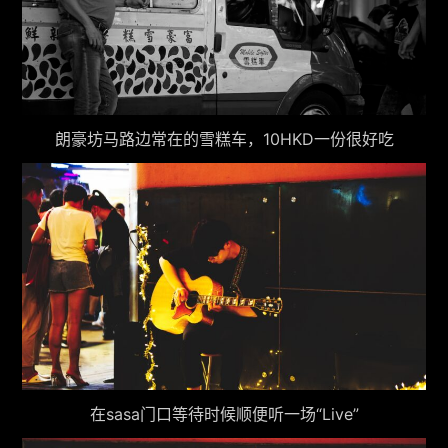
朗豪坊马路边常在的雪糕车，10HKD一份很好吃
在sasa门口等待时候顺便听一场“Live”