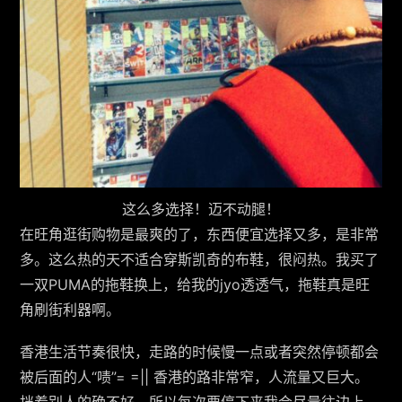
这么多选择！迈不动腿！
在旺角逛街购物是最爽的了，东西便宜选择又多，是非常
多。这么热的天不适合穿斯凯奇的布鞋，很闷热。我买了
一双PUMA的拖鞋换上，给我的jyo透透气，拖鞋真是旺
角刷街利器啊。
香港生活节奏很快，走路的时候慢一点或者突然停顿都会
被后面的人“啧”= =|| 香港的路非常窄，人流量又巨大。
挡着别人的确不好，所以每次要停下来我会尽量往边上