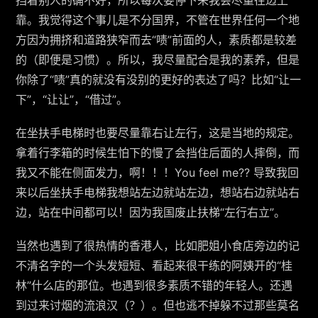
靠。我觉得这个事儿是不分国界，不管在世界任何一个地
方因为拥挤和道路狭窄而去“啧”前面的人，素质都是较差
的（即便是习惯）。所以，我尽量配合是我的素养，但是
你除了“啧”真的就没有没别的更好的表达了吗？比如“让一
下”，“让让”，“借过”。
在坐扶手电梯时也要尽量靠右让左行，这是当地的规定。
拿着行李箱的时候生怕下的慢了会挡住后面的人摔倒，而
我又不能在侧面发力，啊！！！You feel me?? 导致我回
来以后坐扶手电梯我想站左边就站左边，想站右边就站右
边，站在中间都可以！因为我国废止扶梯“左行右立”。
当然也遇到了很热情的香港人，比如肥姐小食店旁边的记
不清名字的一个头发短短、看起来很干练的阿姨开的“桂
林”什么店的那位。也遇到很多素质不错的年轻人。还遇
到过来讨烟的流浪汉（？）。但也逃不掉躲不过那些莫名