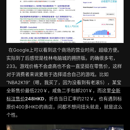
在Google上可以看到这个商场的营业时间，超级方便。
实际到了后感觉是桂林电脑城的拥挤版。的确很多宅，
233。游戏价格不会虚高也不会一直坚挺在零售价，这样
对于消费者来说更易于选择适合自己的游戏。比如
“NBA2K19”（嗯，我买了，因为没看到有老滚5），某宝
全新售价最低220￥，咸鱼二手包邮201￥，而这里
全新
标注售价
248HKD
，折合当日汇率约212￥。也有遇到标
原价400多HKD的商店，问都不想问扭头就走，就是这么
个性。