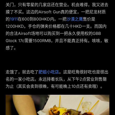
关门，只有零星的几家店还在营业。机会难得，我又进去
摸了不买。这边的Airsoft Gun真的便宜，一把尼龙材质
的
1911
在600到800HKD内。一把
沙漠之鹰
售价是
1200HKD。手仓的弹夹价格都在几十HKD一支。而国内
的合法Airsoft场地可以购买到一把永久使用权的GBB
Glock 17c需要1500RMB，并且不能真正持有。咳咳，敏
感了。
走饿了，就去吃了
肥姐小吃店
。这是旺角很好吃也是很出
名的一家小吃店。永远排着长队，从下午2点营业到售罄
为止（其实会卖到很晚，有可能晚上10点还有卖哦）。