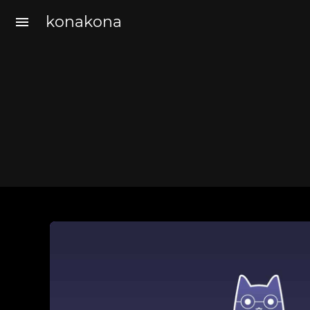
konakona
menu