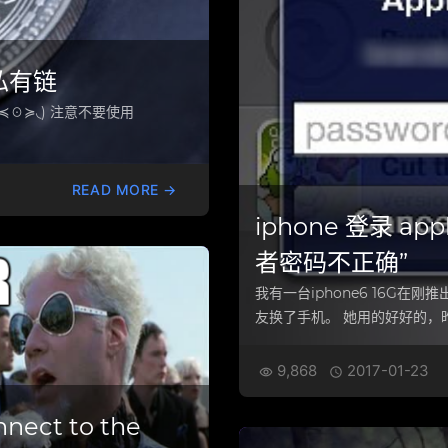
私有链
≼☉≽◟) 注意不要使用
READ MORE →
iphone 登录 app
者密码不正确”
我有一台iphone6 16G在
友换了手机。 她用的好好的，
9,868
2017-01-23


ect to the