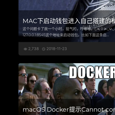
MAC下启动钱包进入自己搭建的
这个问题卡了我一个小时，挺气的，哼嘟嘟。(◞≼☉≽◟◞౪◟◞
127.0.0.1:8545这个地址来启动钱包，比如下面这条启…
2,738
2018-11-23


macOS Docker提示Cannot conn