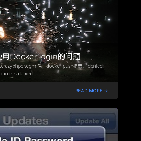
a)使用Docker login的问题
.crazyphper.com 后，docker push提示： denied:
ource is denied…
READ MORE →