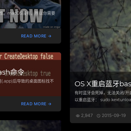
l的一些特性。macOS没有，所以你需要
READ MORE →
ash命令
应用(.app)后导致的桌面图标找不
OS X重启蓝牙ba
有时蓝牙会死掉，无法关闭/开
以重启蓝牙： sudo kextunload
READ MORE →
2,947
2015-09-19

