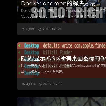
Docker daemon的解决方法
Docker daemon使用了 Linux-specific kerne
安装docker-machine来创建一个VM解决这个问题。
6,886
2016-08-20


隐藏/显示 OS X所有桌面图标的B
适用于安装Path Finder后，仅删除Applications中的
回、无法点出Option的现象。
4,064
2015-06-22

