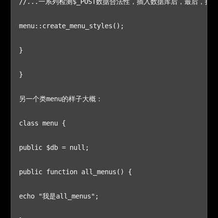
//...一系列检测$_POST数据合法性，插入数据库后，最后，
menu::create_menu_styles();

}

}

另一个类menu的样子大概：

class menu {

public $db = null;

public function all_menus() {

echo "我是all_menus";
