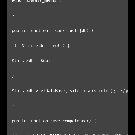
echo "我是all_menus";

}

public function __construct($db) {

if ($this->db == null) {

$this->db = $db;

}

$this->db->setDataBase("sites_users_info");  //设
}

public function save_competence() {
