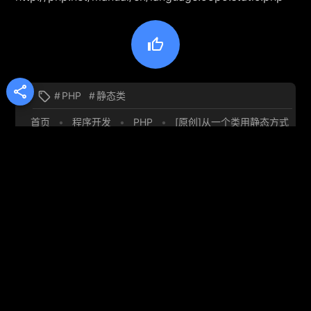


#
PHP
#
静态类

首页
•
程序开发
•
PHP
•
[原创]从一个类用静态方式
调用另一个类的方法时，将自动具备来源类的方法和属性
团哥
文章作者
继续玩我的CODE，让别人说去。 低
调，就是这么自信。
Recommended