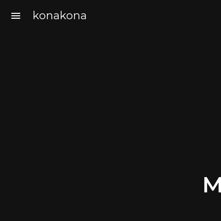
konakona
menu
M