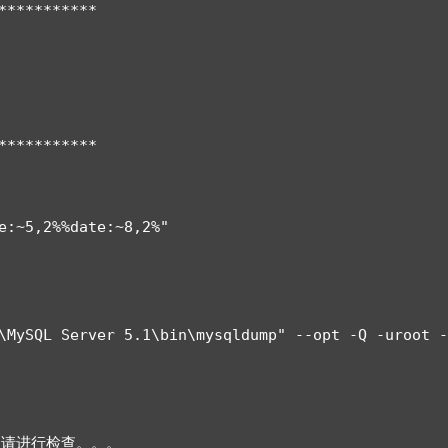
***********

***********

e:~5,2%%date:~8,2%"

\MySQL Server 5.1\bin\mysqldump" --opt -Q -uroot -
，请进行检查。。。
