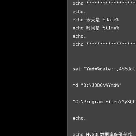
echo ******************
echo.

echo 今天是 %date%

echo 时间是 %time%

echo.

echo ******************
set "Ymd=%date:~,4%%dat
md "D:\JDBC\%Ymd%"

"C:\Program Files\MySQL
echo.

echo MySQL数据库备份完成