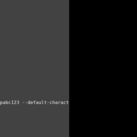
pabc123 --default-character-set=utf8 test > "D:\JD