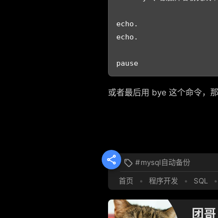
echo.

echo.

或者最后用 bye 这个命令

#
mysql自动备份

首页
•
程序开发
•
SQL
•
团哥