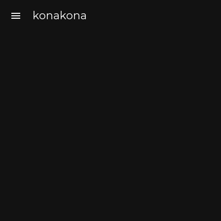
konakona
menu