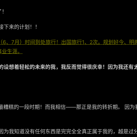
了！
接下来的计划！！
（6、7月）时间到处旅行！出国旅行1、2次。规划好今、
事业生涯。
（所以大家好好的期待我的年度计划吧！！噶噶~
的设想着轻松的未来的我，我反而觉得很庆幸！因为我还有
是我最糟糕的一段时期！而我相信——那正是我的转折期。 因
因为我知道没有任何东西是完完全全真正属于我的，越是过