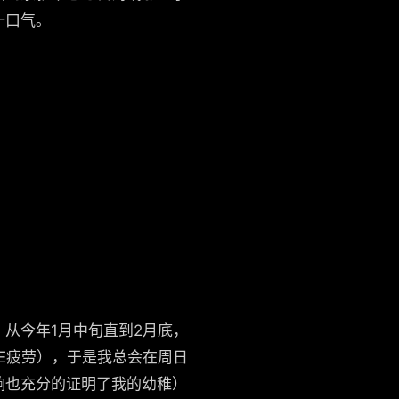
一口气。
从今年1月中旬直到2月底，
E疲劳），于是我总会在周日
响也充分的证明了我的幼稚）