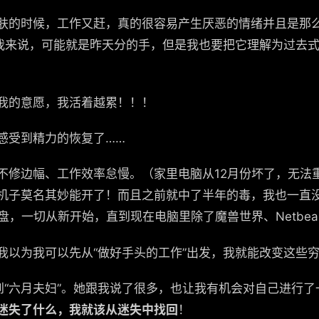
肤的时候，工作又赶，真的很容易产生厌恶的情绪并且是那么
的我来说，可能就是昨天分的手，但是我也要把它理解为过去
我的意愿，我活着越累！！！
感受到精力的恢复了……
不修边幅、工作效率怠慢。（家里电脑从12月份坏了，无法
子莫名其妙能开了！而且之前就中了半年的毒，我也一直没杀…
盘，一切从新开始，直到现在电脑里除了魔兽世界、Netbeans
我以为我可以先从“做好手头的工作”出发，我就能改变这些
到“六月夫妇”。她跟我说了很多，也让我有机会对自己进行
迷失了什么，我就该从迷失中找回
！