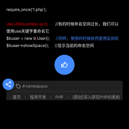
require_once(‘1.php’);
use Util\business as b;
//有的时候命名空间过长，我们可以
使用use关键字重命名它
$buser = new b
\
User();
//同样，使用的时候依然是用反斜杠
$buser->showSpace(); //显示当前的命名空间


#
namespace

首页
•
程序开发
•
PHP
•
[原创]深入研究PHP的类和
对象（class object）之命名空间（namespace）
团哥