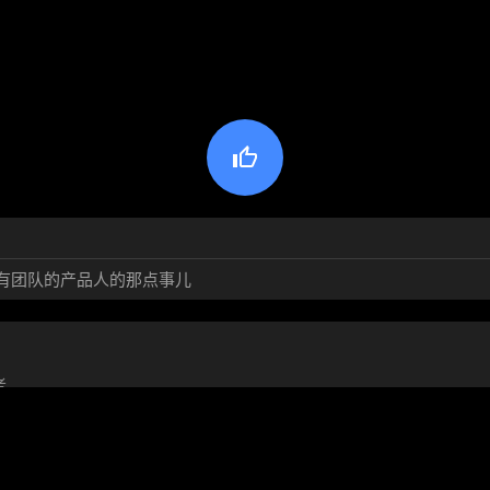

有团队的产品人的那点事儿
者
我的CODE，让别人说去。 低调，就是这么自信。