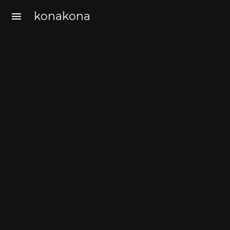
konakona
menu