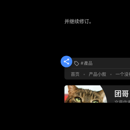
并继续修订。

#
產品

首页
•
产品小叙
•
一个没
团哥
文章作
继续玩