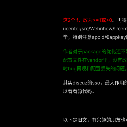
这2个if，改为>=1或>0
。再将你D
ucenter/src/Wehnhew/Ucent
毕，特别注意appid和app
作者对于package的优化还不
配置文件在vendor里，没有改为可
时bug再现和配置丢失的问题
其实discuz的sso，最大作
以看看源代码。
以下是旧文，有兴趣的朋友也可