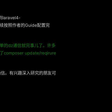
laravel4-
续按照作者的Guide配置完
了简单的dz通信就完事儿了。许多
ser update/reqirure
er通信。有兴趣深入研究的朋友可