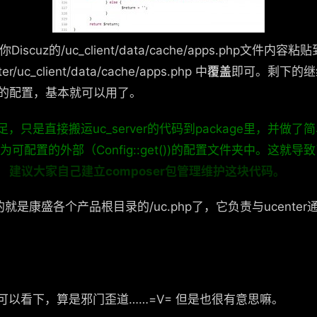
iscuz的/uc_client/data/cache/apps.php文件内容粘贴到
er/uc_client/data/cache/apps.php 中
覆盖
即可。剩下的继
key的配置，基本就可以用了。
足，只是直接搬运uc_server的代码到package里，并做
配置的外部（Config::get())的配置文件夹中。这就导致了compo
。
建议大家自己建立composer包管理维护这块代码。
用的就是康盛各个产品根目录的/uc.php了，它负责与ucent
以看下，算是邪门歪道……=V= 但是也很有意思嘛。