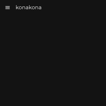
konakona
menu