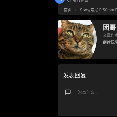

首页
•
Sony/索尼 E 50mm 
团哥
文章作
继续玩
发表回复
textsms
说点什么...