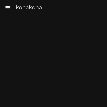
konakona
menu